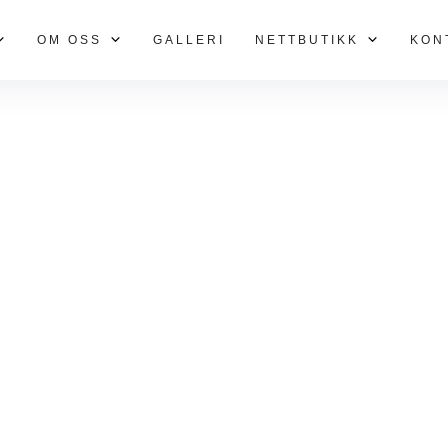
OM OSS
GALLERI
NETTBUTIKK
KON
Fullførte prosjekte
rleggerservice går vi langt for å levere prosjekter som refl
for kvalitet og tilpasning. Utforsk vårt arbeid og se hvordan
en forskjell for deg