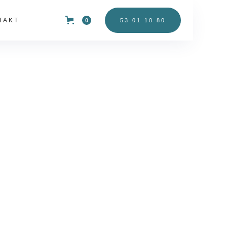
TAKT
0
53 01 10 80
r
ekterer vårt
 vi kan gjøre