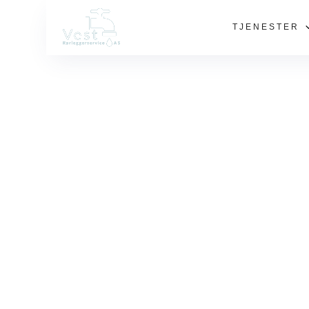
TJENESTER
Hos Vest Rø
engasjement 